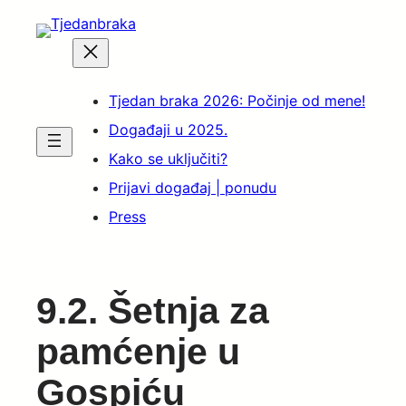
Skip
to
content
Tjedan braka 2026: Počinje od mene!
Događaji u 2025.
Kako se uključiti?
Prijavi događaj | ponudu
Press
9.2. Šetnja za
pamćenje u
Gospiću