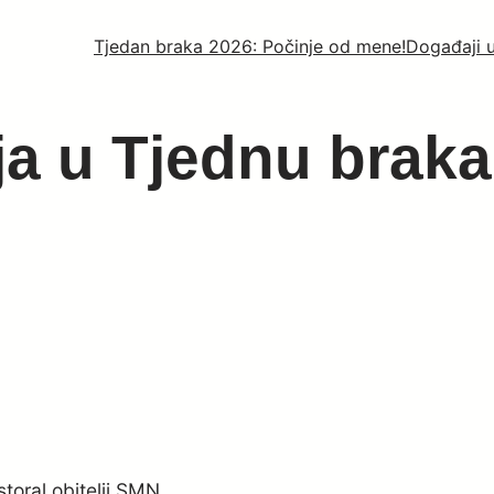
Tjedan braka 2026: Počinje od mene!
Događaji 
ja u Tjednu braka
oral obitelji SMN,