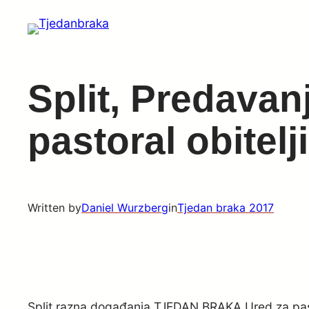
Skip
to
content
Split, Predavan
pastoral obitelji
Written by
Daniel Wurzberg
in
Tjedan braka 2017
Split razna događanja TJEDAN BRAKA Ured za past