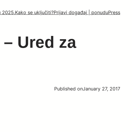
u 2025.
Kako se uključiti?
Prijavi događaj | ponudu
Press
 – Ured za
Published on
January 27, 2017