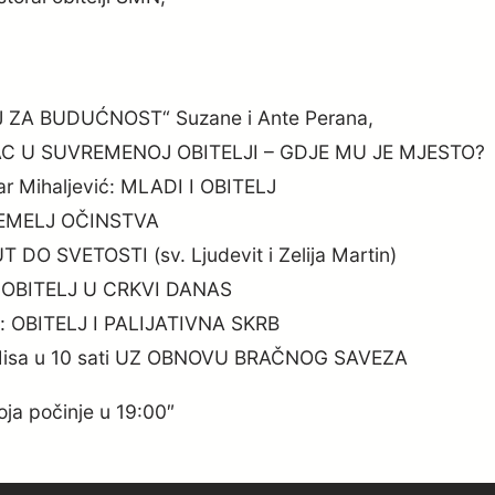
DGOJ ZA BUDUĆNOST“ Suzane i Ante Perana,
: OTAC U SUVREMENOJ OBITELJI – GDJE MU JE MJESTO?
 par Mihaljević: MLADI I OBITELJ
– TEMELJ OČINSTVA
UT DO SVETOSTI (sv. Ljudevit i Zelija Martin)
C I OBITELJ U CRKVI DANAS
log: OBITELJ I PALIJATIVNA SKRB
. Misa u 10 sati UZ OBNOVU BRAČNOG SAVEZA
ja počinje u 19:00″