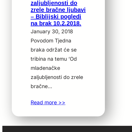
zaljubljenosti do
zrele bračne ljubavi
– Biblijski pogledi
na brak 10.2.2018.
January 30, 2018
Povodom Tjedna
braka održat će se
tribina na temu ‘Od
mladenačke
zaljubljenosti do zrele
bračne…
Read more >>