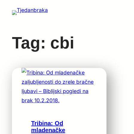
Skip
to
content
Tag:
cbi
Tribina: Od
mladenačke