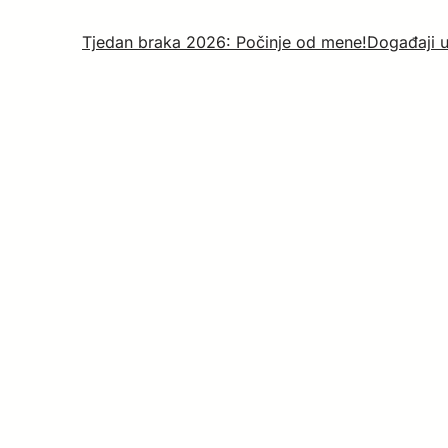
Tjedan braka 2026: Počinje od mene!
Događaji 