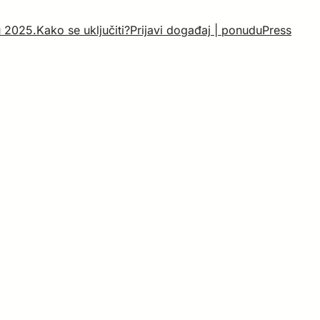
u 2025.
Kako se uključiti?
Prijavi događaj | ponudu
Press