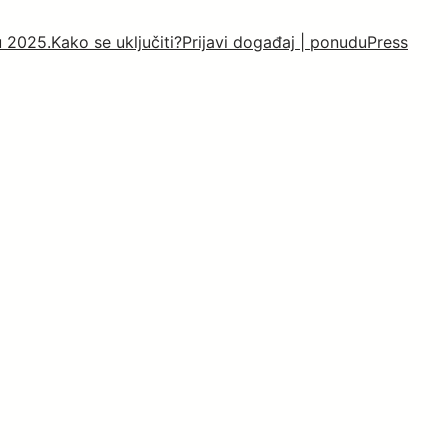
u 2025.
Kako se uključiti?
Prijavi događaj | ponudu
Press