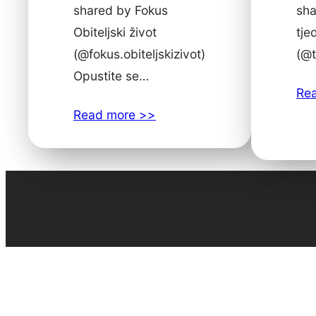
shared by Fokus
sha
Obiteljski život
tje
(@fokus.obiteljskizivot)
(@t
Opustite se…
Re
Read more >>