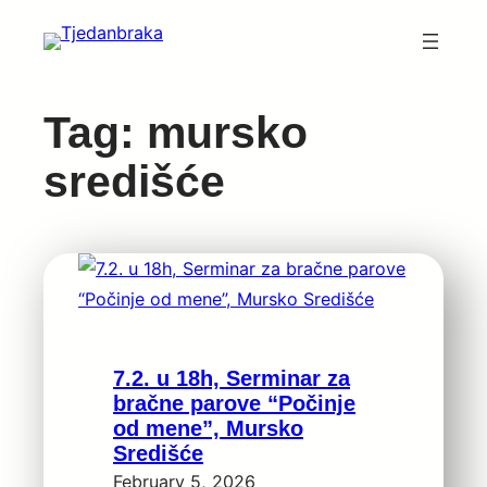
Skip
to
content
Tag:
mursko
središće
7.2. u 18h, Serminar za
bračne parove “Počinje
od mene”, Mursko
Središće
February 5, 2026